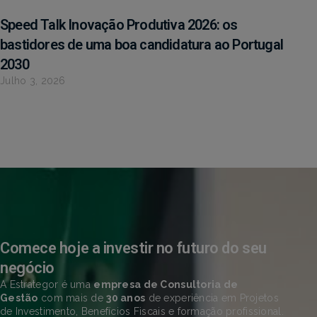
Speed Talk Inovação Produtiva 2026: os
bastidores de uma boa candidatura ao Portugal
2030
Julho 3, 2026
Comece hoje a investir no futuro do seu
negócio
A Estrategor é uma
empresa de Consultoria de
Gestão
com mais de
30 anos
de experiência em Projetos
de Investimento, Benefícios Fiscais e formação profissional.