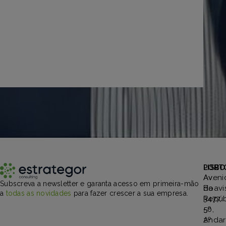
PORT
LISBO
Aveni
Av.
Subscreva a newsletter e garanta acesso em primeira-mão
Boavi
da
a
todas as novidades
para fazer crescer a sua empresa.
3477,
Repúb
5º
50,
Andar
2º