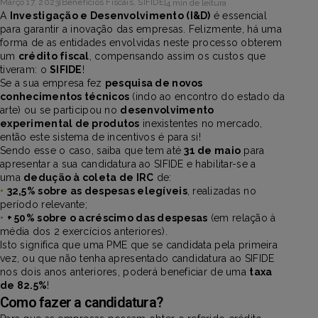
Março 17, 2023
|
Benefícios Fiscais
,
SIFIDE
|
4 min de leitura
A
Investigação e Desenvolvimento (I&D)
é essencial
para garantir a inovação das empresas. Felizmente, há uma
forma de as entidades envolvidas neste processo obterem
um
crédito fiscal
, compensando assim os custos que
tiveram: o
SIFIDE
!
Se a sua empresa fez
pesquisa de novos
conhecimentos técnicos
(indo ao encontro do estado da
arte) ou se participou no
desenvolvimento
experimental de produtos
inexistentes no mercado,
então este sistema de incentivos é para si!
Sendo esse o caso, saiba que tem até
31 de maio
para
apresentar a sua candidatura ao SIFIDE e habilitar-se a
uma
dedução à coleta de IRC
de:
•
32,5% sobre as despesas elegíveis
, realizadas no
período relevante;
•
+ 50% sobre o acréscimo das despesas
(em relação à
média dos 2 exercícios anteriores).
Isto significa que uma PME que se candidata pela primeira
vez, ou que não tenha apresentado candidatura ao SIFIDE
nos dois anos anteriores, poderá beneficiar de uma
taxa
de 82.5%
!
Como fazer a candidatura?