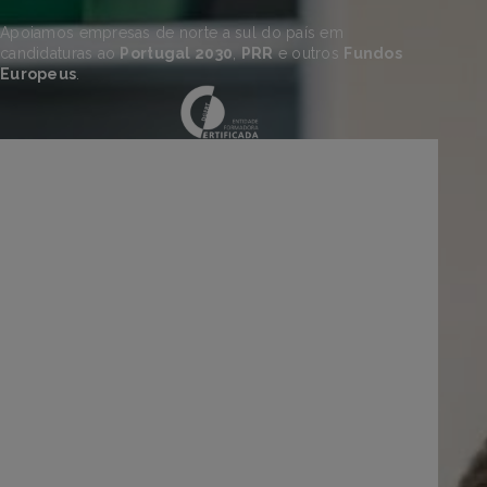
Apoiamos empresas de norte a sul do país em
candidaturas ao
Portugal 2030
,
PRR
e outros
Fundos
Europeus
.