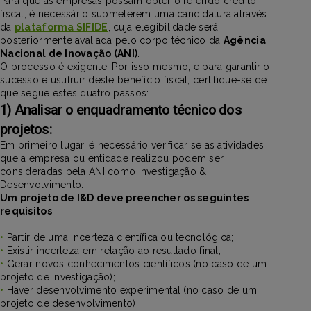
Para que as empresas possam obter o referido crédito
fiscal, é necessário submeterem uma candidatura através
da
plataforma SIFIDE
, cuja elegibilidade será
posteriormente avaliada pelo corpo técnico da
Agência
Nacional de Inovação (ANI)
.
O processo é exigente. Por isso mesmo, e para garantir o
sucesso e usufruir deste benefício fiscal, certifique-se de
que segue estes quatro passos:
1) Analisar o enquadramento técnico dos
projetos:
Em primeiro lugar, é necessário verificar se as atividades
que a empresa ou entidade realizou podem ser
consideradas pela ANI como investigação &
Desenvolvimento.
Um projeto de I&D deve preencher os seguintes
requisitos
:
•
Partir de uma incerteza científica ou tecnológica;
•
Existir incerteza em relação ao resultado final;
•
Gerar novos conhecimentos científicos (no caso de um
projeto de investigação);
•
Haver desenvolvimento experimental (no caso de um
projeto de desenvolvimento).