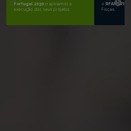
Portugal 2030
e apoiamos a
o
RFAI
,
SIFIDE
execução dos seus projetos.
Fiscais.