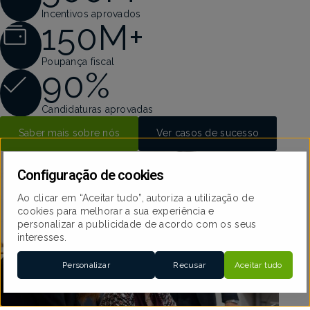
Incentivos aprovados
150
M+
Poupança fiscal
90
%
Agendar reunião
Candidaturas aprovadas
Saber mais sobre nós
Ver casos de sucesso
Configuração de cookies
Ao clicar em “Aceitar tudo”, autoriza a utilização de
cookies para melhorar a sua experiência e
personalizar a publicidade de acordo com os seus
interesses.
Personalizar
Recusar
Aceitar tudo