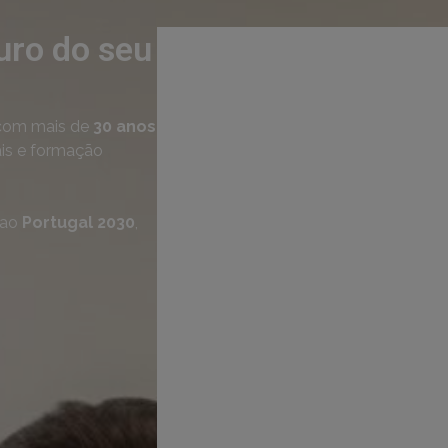
uro do seu
om mais de
30 anos
ais e formação
 ao
Portugal 2030
,