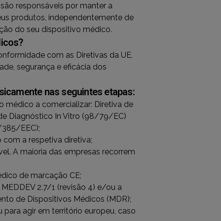
s são responsáveis por manter a
eus produtos, independentemente de
ão do seu dispositivo médico.
icos?
nformidade com as Diretivas da UE,
de, segurança e eficácia dos
icamente nas seguintes etapas:
o médico a comercializar: Diretiva de
de Diagnóstico In Vitro (98/79/EC)
0/385/EEC);
 com a respetiva diretiva;
vel. A maioria das empresas recorrem
 médico de marcação CE;
o MEDDEV 2.7/1 (revisão 4) e/ou a
nto de Dispositivos Médicos (MDR);
ara agir em território europeu, caso