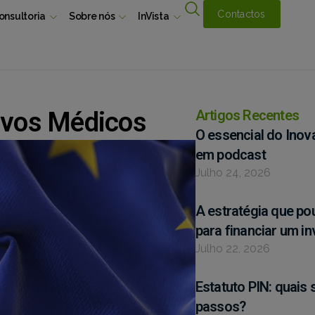
Contactos
onsultoria
Sobre nós
InVista
ivos Médicos
Artigos Recentes
O essencial do Inov
em podcast
Julho 24, 2026
A estratégia que p
para financiar um i
Julho 22, 2026
Estatuto PIN: quais 
passos?