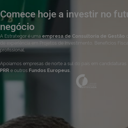
Comece hoje a investir no fut
negócio
A Estrategor é uma
empresa de Consultoria de Gestão
c
de experiência em Projetos de Investimento, Benefícios Fisc
profissional.
Apoiamos empresas de norte a sul do país em candidaturas
PRR
e outros
Fundos Europeus
.