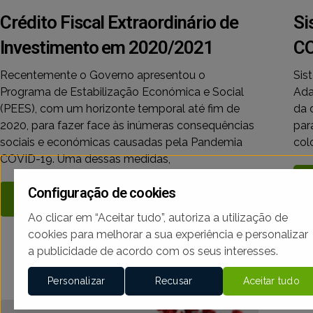
Crédito Fiscal Extraordinário de
Si
Investimento em 2020/2021
CO
Recentemente o Governo apresentou o
Sis
Programa de Estabilização Económica e Social
Ada
(PEES), com um horizonte temporal até fim de
da 
2020, para fazer face às inúmeras consequências
par
sociais e económicas causadas pela Pandemia
col
COVID-19. Uma dessas medidas,
Configuração de cookies
Ler Mais
Ao clicar em “Aceitar tudo”, autoriza a utilização de
cookies para melhorar a sua experiência e personalizar
a publicidade de acordo com os seus interesses.
Personalizar
Recusar
Aceitar tudo