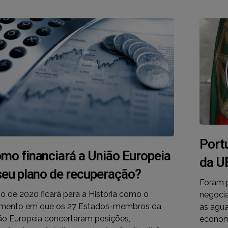
Port
mo financiará a União Europeia
da U
seu plano de recuperação?
Foram p
ho de 2020 ficará para a História como o
negoci
ento em que os 27 Estados-membros da
as agua
ão Europeia concertaram posições,
econom