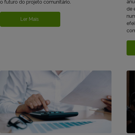
anu
o futuro do projeto comunitário.
de 
num
Ler Mais
efe
com