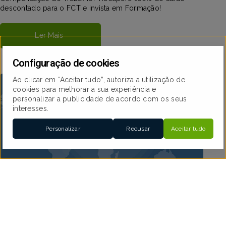
descontado para o FCT e invista em Formação!
Ler Mais
Configuração de cookies
Ao clicar em “Aceitar tudo”, autoriza a utilização de
cookies para melhorar a sua experiência e
personalizar a publicidade de acordo com os seus
interesses.
Personalizar
Recusar
Aceitar tudo
Webinar gratuito – ISO 27001: inscreva-se já!
Interessado no tema da Cibersegurança? Pretende reforçar
a segurança informática da sua empresa? Então saiba que a