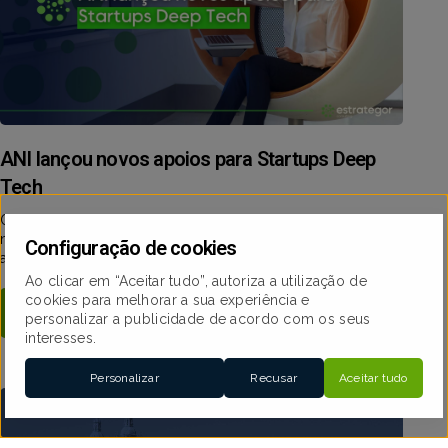
ANI lançou novos apoios para Startups Deep
Tech
Obtenha até 60.000€ para investir na sua empresa com o
novo financiamento da ANI para startups Deep Tech. Saiba
Configuração de cookies
aqui como candidatar-se!
Ao clicar em “Aceitar tudo”, autoriza a utilização de
cookies para melhorar a sua experiência e
Ler Mais
personalizar a publicidade de acordo com os seus
interesses.
Personalizar
Recusar
Aceitar tudo