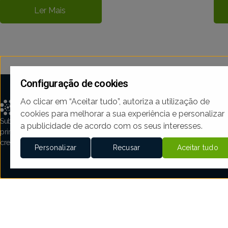
Ler Mais
Configuração de cookies
Ao clicar em “Aceitar tudo”, autoriza a utilização de
PORTO
cookies para melhorar a sua experiência e personalizar
Avenida Boa
Subscreva a newsletter e garanta acesso em
a publicidade de acordo com os seus interesses.
501
primeira-mão a
todas as novidades
para fazer
4100-139 Po
crescer a sua empresa.
Personalizar
Recusar
Aceitar tudo
+351 226 16
estrategor