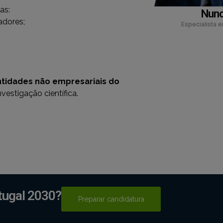
as:
Nun
adores;
Especialista e
tidades não empresariais do
vestigação científica.
tugal 2030?
Preparar candidatura