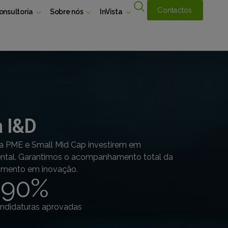
Contactos
onsultoria
Sobre nós
InVista
à I&D
ra PME e Small Mid Cap investirem em
mental. Garantimos o acompanhamento total da
timento em inovação.
+
90
%
ndidaturas aprovadas