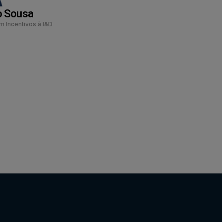
o Sousa
m Incentivos à I&D
Preparar candidatura