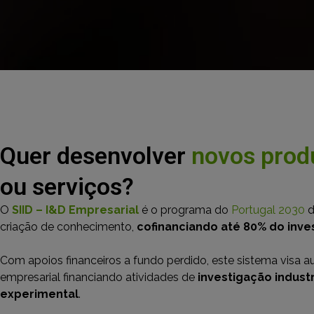
Quer desenvolver
novos prod
ou serviços?
O
SIID – I&D Empresarial
é o programa do
Portugal 2030
d
criação de conhecimento,
cofinanciando até 80% do inv
Com apoios financeiros a fundo perdido, este sistema visa 
empresarial financiando atividades de
investigação industr
experimental
.