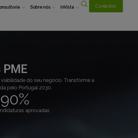
Contactos
onsultoria
Sobre nós
InVista
as PME
iabilidade do seu negócio. Transforme a
ada pelo Portugal 2030.
+
90
%
ndidaturas aprovadas