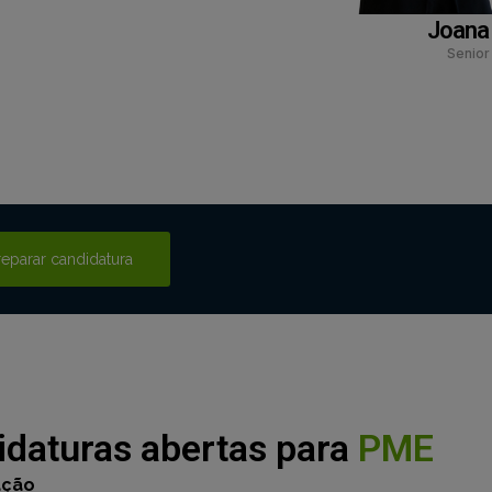
Joana
Senior
reparar candidatura
idaturas abertas para
PME
ação