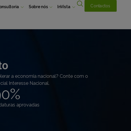
Contactos
onsultoria
Sobre nós
InVista
to
elerar a economia nacional? Conte com o
ial Interesse Nacional.
90
%
daturas aprovadas