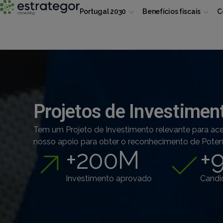
Portugal 2030
Benefícios fiscais
C
Projetos de Investimen
T
em um Projeto de Investimento relevante para ac
nosso apoio para obter o reconhecimento de Potenc
+
200
M
+
Investimento aprovado
Candi