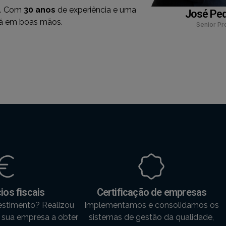
. Com
30 anos
de experiência e uma
José Ped
stá em boas mãos.
Senior Pr
ios fiscais
Certificação de empresas
estimento? Realizou
Implementamos e consolidamos os
 sua empresa a obter
sistemas de gestão da qualidade,