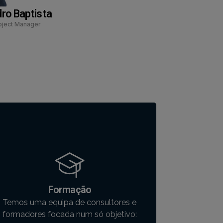
ro Baptista
oject Manager
Formação
Temos uma equipa de consultores e
formadores focada num só objetivo:
Preparar candidatura