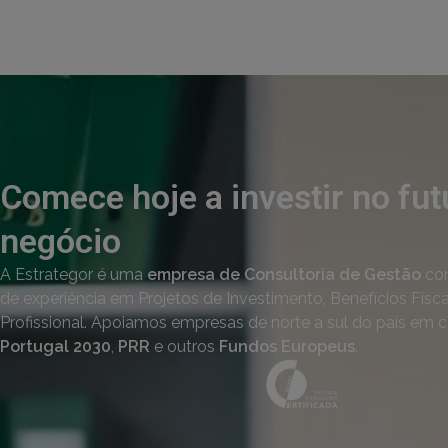
Comece hoje a investir no fut
negócio
A Estrategor é uma
empresa de Consultoria de Gestão
co
de experiência em Projetos de Investimento, Benefícios Fisc
Profissional. Apoiamos empresas de norte a sul do país em 
Portugal 2030
,
PRR
e outros
Fundos Europeus
.