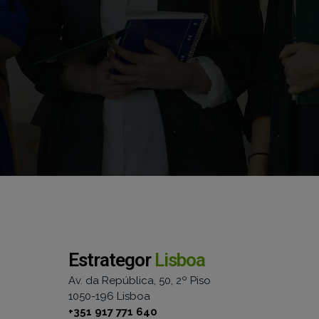
Estrategor
Lisboa
Av. da República, 50, 2º Piso
1050-196 Lisboa
+351 917 771 640