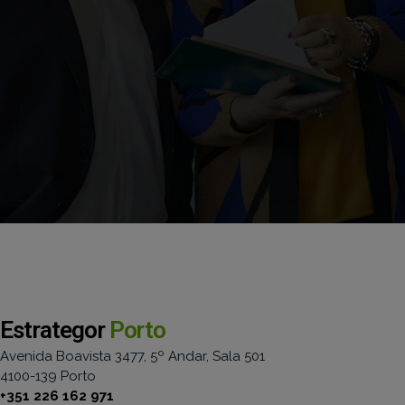
Estrategor
Porto
Avenida Boavista 3477, 5º Andar, Sala 501
4100-139 Porto
+351 226 162 971