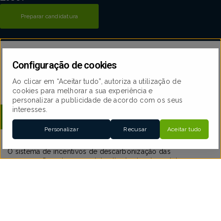
Preparar candidatura
Configuração de cookies
Ao clicar em “Aceitar tudo”, autoriza a utilização de
cookies para melhorar a sua experiência e
Candidaturas abertas
personalizar a publicidade de acordo com os seus
interesses.
Tipologia dos projetos apoiados
Personalizar
Recusar
Aceitar tudo
O sistema de incentivos de descarbonização das
empresas financia as seguintes tipologias de projeto:
•
Substituição
,
adaptação
ou
introdução de
equipamentos
, processos e tecnologias de baixo
carbono.
•
Incorporação de sistemas
de fontes de energia
renovável (de forma complementar aos projetos).