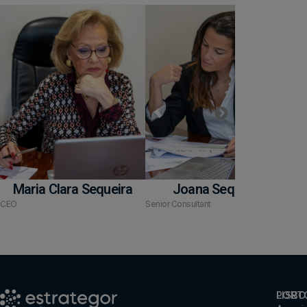
Maria Clara Sequeira
Joana Sequeira
CEO
Senior Consultant
Seni
PORT
LISBO