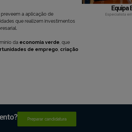
Equipa 
0 preveem a aplicação de
Especialista em
idades que realizem investimentos
esarial.
omínio da
economia verde
, que
rtunidades de emprego
,
criação
mento?
Preparar candidatura