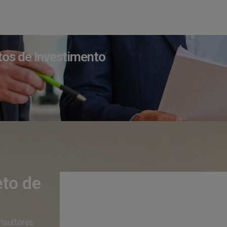
tos de Investimento
eto de
nsultores