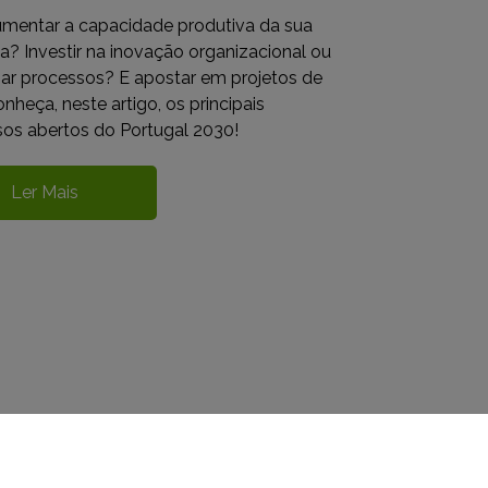
mentar a capacidade produtiva da sua
? Investir na inovação organizacional ou
izar processos? E apostar em projetos de
nheça, neste artigo, os principais
os abertos do Portugal 2030!
Ler Mais