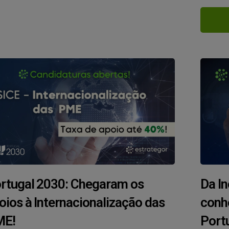
rtugal 2030: Chegaram os
Da In
oios à Internacionalização das
conh
ME!
Port