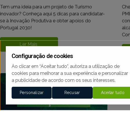
Tem uma ideia para um projeto de Turismo
Che
inovador? Conheça aqui 5 dicas para candidatar-
PME
se à Inovação Produtiva e obter apoios do
con
Portugal 2030!
alc
Con
Ler Mais
Configuração de cookies
Ao clicar em “Aceitar tudo”, autoriza a utilização de
cookies para melhorar a sua experiência e personalizar
a publicidade de acordo com os seus interesses.
Personalizar
Recusar
Aceitar tudo