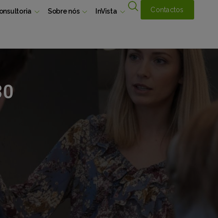
Contactos
onsultoria
Sobre nós
InVista
30