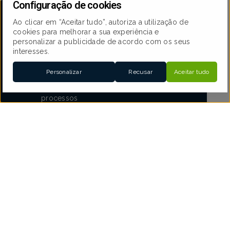
Configuração de cookies
Ao clicar em “Aceitar tudo”, autoriza a utilização de
Atividades a implementar
cookies para melhorar a sua experiência e
personalizar a publicidade de acordo com os seus
interesses.
Personalizar
Recusar
Aceitar tudo
Identificação, controlo,
5S
monitorização dos
processos
Garantia do tratamento
Sistematização do
de reclamações
controlo de produto
Avaliação de
Determinação da
fornecedores
satisfação dos clientes