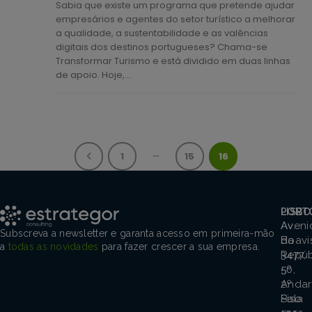
Sabia que existe um programa que pretende ajudar
empresários e agentes do setor turístico a melhorar
a qualidade, a sustentabilidade e as valências
digitais dos destinos portugueses? Chama-se
Transformar Turismo e está dividido em duas linhas
de apoio. Hoje,...
…
1
15
16
PORT
LISBO
Aveni
Av.
Subscreva a newsletter e garanta acesso em primeira-mão
Boavi
da
a
todas as novidades
para fazer crescer a sua empresa.
3477,
Repúb
5º
50,
Andar
2º
Sala
Piso