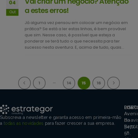
Vai criar um negócio? Atenção
04
a estes erros!
Out
Já alguma vez pensou em colocar um negócio em
prática? Se está a ler estas linhas, é bem provável
que sim. Nesse caso, é possível que esteja a
ponderar se terá tudo o que necessita para ter
sucesso nesta aventura. E, acima de tudo, quais...
…
1
14
15
16
PORT
LISBO
Aveni
Av.
Subscreva a newsletter e garanta acesso em primeira-mão
Boavi
da
a
todas as novidades
para fazer crescer a sua empresa.
3477,
Repúb
5º
50,