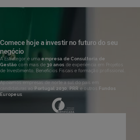
Comece hoje a investir no futuro do seu
negócio
A Estrategor é uma
empresa de Consultoria de
Gestão
com mais de
30 anos
de experiência em Projetos
de Investimento, Benefícios Fiscais e formação profissional.
Apoiamos empresas de norte a sul do país em
candidaturas ao
Portugal 2030
,
PRR
e outros
Fundos
Europeus
.