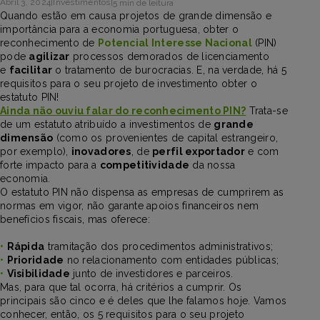
Abril 3, 2024
|
Investimentos
|
5 min de leitura
Quando estão em causa projetos de grande dimensão e
importância para a economia portuguesa, obter o
reconhecimento de
Potencial Interesse Nacional
(PIN)
pode
agilizar
processos demorados de licenciamento
e
facilitar
o tratamento de burocracias. E, na verdade, há 5
requisitos para o seu projeto de investimento obter o
estatuto PIN!
Ainda não ouviu falar do reconhecimento PIN?
Trata-se
de um estatuto atribuído a investimentos de
grande
dimensão
(como os provenientes de capital estrangeiro,
por exemplo),
inovadores
, de
perfil exportador
e com
forte impacto para a
competitividade
da nossa
economia.
O estatuto PIN não dispensa as empresas de cumprirem as
normas em vigor, não garante apoios financeiros nem
benefícios fiscais, mas oferece:
•
Rápida
tramitação dos procedimentos administrativos;
•
Prioridade
no relacionamento com entidades públicas;
•
Visibilidade
junto de investidores e parceiros.
Mas, para que tal ocorra, há critérios a cumprir. Os
principais são cinco e é deles que lhe falamos hoje. Vamos
conhecer, então, os 5 requisitos para o seu projeto