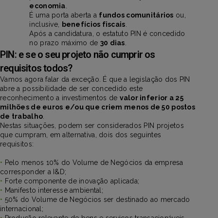
economia
.
É uma porta aberta a
fundos comunitários
ou,
inclusive,
benefícios fiscais
.
Após a candidatura, o estatuto PIN é concedido
no prazo máximo de
30 dias
.
PIN: e se o seu projeto não cumprir os
requisitos todos?
Vamos agora falar da exceção. É que a legislação dos PIN
abre a possibilidade de ser concedido este
reconhecimento a investimentos de
valor inferior a 25
milhões de euros
e/ou que criem menos de 50 postos
de trabalho
.
Nestas situações, podem ser considerados PIN projetos
que cumpram, em alternativa, dois dos seguintes
requisitos:
•
Pelo menos 10% do Volume de Negócios da empresa
corresponder a I&D;
•
Forte componente de inovação aplicada;
•
Manifesto interesse ambiental;
•
50% do Volume de Negócios ser destinado ao mercado
internacional;
•
Produção relevante de bens e serviços transacionáveis.