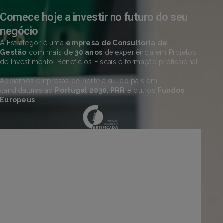
Comece hoje a investir no futuro do seu
negócio
A Estrategor é uma
empresa de Consultoria de
Gestão
com mais de
30 anos
de experiência em Projetos
de Investimento, Benefícios Fiscais e formação profissional.
Apoiamos empresas de norte a sul do país em
candidaturas ao
Portugal 2030
,
PRR
e outros
Fundos
Europeus
.