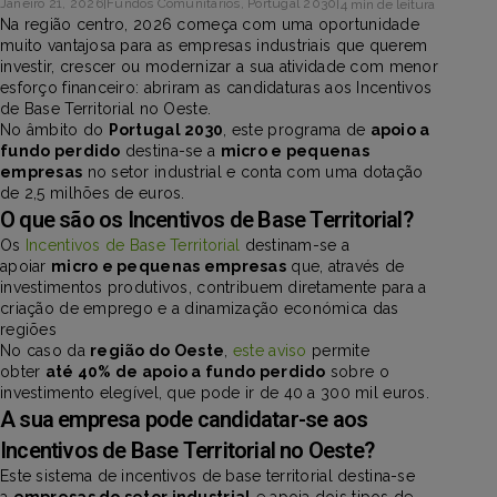
Janeiro 21, 2026
|
Fundos Comunitários
,
Portugal 2030
|
4 min de leitura
Na região centro, 2026 começa com uma oportunidade
muito vantajosa para as empresas industriais que querem
investir, crescer ou modernizar a sua atividade com menor
esforço financeiro: abriram as candidaturas aos Incentivos
de Base Territorial no Oeste.
No âmbito do
Portugal 2030
, este programa de
apoio a
fundo perdido
destina-se a
micro e pequenas
empresas
no setor industrial e conta com uma dotação
de 2,5 milhões de euros.
O que são os Incentivos de Base Territorial?
Os
Incentivos de Base Territorial
destinam-se a
apoiar
micro e pequenas empresas
que, através de
investimentos produtivos, contribuem diretamente para a
criação de emprego e a dinamização económica das
regiões
No caso da
região do Oeste
,
este aviso
permite
obter
até 40% de apoio a fundo perdido
sobre o
investimento elegível, que pode ir de 40 a 300 mil euros.
A sua empresa pode candidatar-se aos
Incentivos de Base Territorial no Oeste?​
Este sistema de incentivos de base territorial destina-se
a
empresas do setor industrial
e apoia dois tipos de