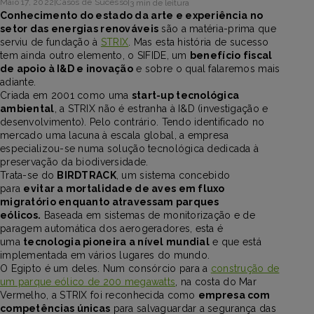
Maio 17, 2022
|
Casos de Sucesso
|
3 min de leitura
Conhecimento do estado da arte e experiência no
setor das energias renováveis
são a matéria-prima que
serviu de fundação à
STRIX
. Mas esta história de sucesso
tem ainda outro elemento, o SIFIDE, um
benefício fiscal
de apoio à I&D e inovação
e sobre o qual falaremos mais
adiante.
Criada em 2001 como uma
start-up tecnológica
ambiental
, a STRIX não é estranha à I&D (investigação e
desenvolvimento). Pelo contrário. Tendo identificado no
mercado uma lacuna à escala global, a empresa
especializou-se numa solução tecnológica dedicada à
preservação da biodiversidade.
Trata-se do
BIRDTRACK
, um sistema concebido
para
evitar a mortalidade de aves em fluxo
migratório enquanto atravessam parques
eólicos.
Baseada em sistemas de monitorização e de
paragem automática dos aerogeradores, esta é
uma
tecnologia pioneira a nível mundial
e que está
implementada em vários lugares do mundo.
O Egipto é um deles. Num consórcio para a
construção de
um parque eólico de 200 megawatts
, na costa do Mar
Vermelho, a STRIX foi reconhecida como
empresa com
competências únicas
para salvaguardar a segurança das