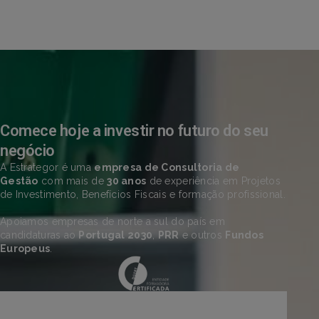
Comece hoje a investir no futuro do seu
negócio
A Estrategor é uma
empresa de Consultoria de
Gestão
com mais de
30 anos
de experiência em Projetos
de Investimento, Benefícios Fiscais e formação profissional.
Apoiamos empresas de norte a sul do país em
candidaturas ao
Portugal 2030
,
PRR
e outros
Fundos
Europeus
.