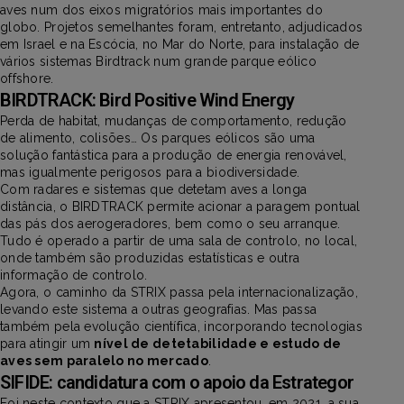
aves num dos eixos migratórios mais importantes do
globo. Projetos semelhantes foram, entretanto, adjudicados
em Israel e na Escócia, no Mar do Norte, para instalação de
vários sistemas Birdtrack num grande parque eólico
offshore.
BIRDTRACK: Bird Positive Wind Energy
Perda de habitat, mudanças de comportamento, redução
de alimento, colisões… Os parques eólicos são uma
solução fantástica para a produção de energia renovável,
mas igualmente perigosos para a biodiversidade.
Com radares e sistemas que detetam aves a longa
distância, o BIRDTRACK permite acionar a paragem pontual
das pás dos aerogeradores, bem como o seu arranque.
Tudo é operado a partir de uma sala de controlo, no local,
onde também são produzidas estatísticas e outra
informação de controlo.
Agora, o caminho da STRIX passa pela internacionalização,
levando este sistema a outras geografias. Mas passa
também pela evolução científica, incorporando tecnologias
para atingir um
nível de detetabilidade e estudo de
aves sem paralelo no mercado
.
SIFIDE: candidatura com o apoio da Estrategor
Foi neste contexto que a STRIX apresentou, em 2021, a sua