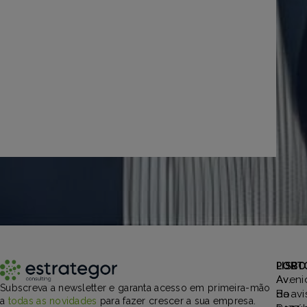
PORT
LISBO
Aveni
Av.
Subscreva a newsletter e garanta acesso em primeira-mão
Boavi
da
a
todas as novidades
para fazer crescer a sua empresa.