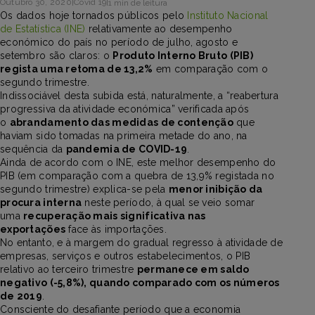
Outubro 30, 2020
|
Covid 19
|
1 min de leitura
Os dados hoje tornados públicos pelo
Instituto Nacional
de Estatística (INE)
relativamente ao desempenho
económico do país no período de julho, agosto e
setembro são claros: o
Produto Interno Bruto (PIB)
regista uma retoma de 13,2%
em comparação com o
segundo trimestre.
Indissociável desta subida está, naturalmente, a “reabertura
progressiva da atividade económica” verificada após
o
abrandamento das medidas de contenção
que
haviam sido tomadas na primeira metade do ano, na
sequência da
pandemia de COVID-19
.
Ainda de acordo com o INE, este melhor desempenho do
PIB (em comparação com a quebra de 13,9% registada no
segundo trimestre) explica-se pela
menor inibição da
procura interna
neste período, à qual se veio somar
uma
recuperação mais significativa nas
exportações
face às importações.
No entanto, e à margem do gradual regresso à atividade de
empresas, serviços e outros estabelecimentos, o PIB
relativo ao terceiro trimestre
permanece em saldo
negativo (-5,8%), quando comparado com os números
de 2019
.
Consciente do desafiante período que a economia