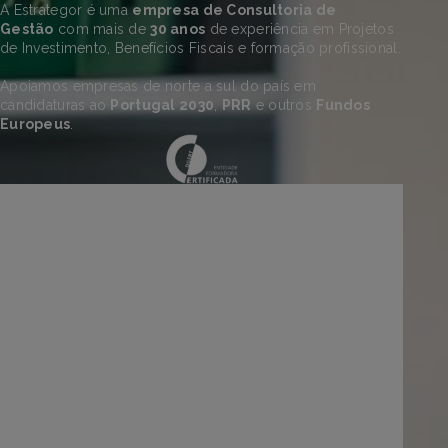
A Estrategor é uma
empresa de Consultoria de
Gestão
com mais de
30 anos
de experiência em Projetos
de Investimento, Benefícios Fiscais e formação profissional.
Apoiamos empresas de norte a sul do país em
candidaturas ao
Portugal 2030
,
PRR
e outros
Fundos
Europeus
.