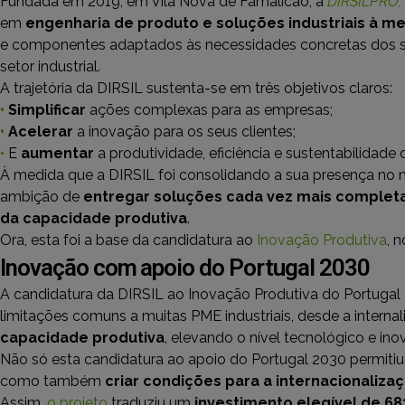
Fundada em 2019, em Vila Nova de Famalicão, a
DIRSILPRO,
em
engenharia de produto e soluções industriais à m
e componentes adaptados às necessidades concretas dos se
setor industrial.
A trajetória da DIRSIL sustenta-se em três objetivos claros:
•
Simplificar
ações complexas para as empresas;
•
Acelerar
a inovação para os seus clientes;
•
E
aumentar
a produtividade, eficiência e sustentabilidade
À medida que a DIRSIL foi consolidando a sua presença no 
ambição de
entregar soluções cada vez mais complet
da capacidade produtiva
.
Ora, esta foi a base da candidatura ao
Inovação Produtiva
, 
Inovação com apoio do Portugal 2030
A candidatura da DIRSIL ao Inovação Produtiva do Portugal
limitações comuns a muitas PME industriais, desde a intern
capacidade produtiva
, elevando o nível tecnológico e in
Não só esta candidatura ao apoio do Portugal 2030 permiti
como também
criar condições para a internacionaliza
Assim,
o projeto
traduziu um
investimento elegível de 68