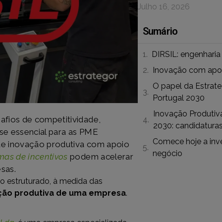
Julho 16, 2026
Sumário
DIRSIL: engenharia 
Inovação com apoi
O papel da Estrate
Portugal 2030
Inovação Produtiv
afios de competitividade,
2030: candidaturas
-se essencial para as PME
Comece hoje a inve
de inovação produtiva com apoio
negócio
mas de incentivos
podem acelerar
sas.
o estruturado, à medida das
ção produtiva de uma empresa
.