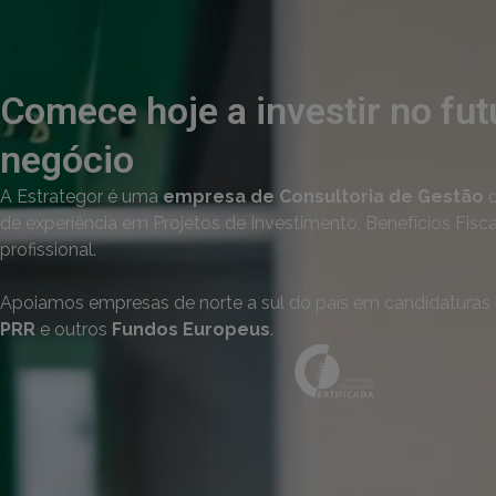
Comece hoje a investir no fut
negócio
A Estrategor é uma
empresa de Consultoria de Gestão
c
de experiência em Projetos de Investimento, Benefícios Fisc
profissional.
Apoiamos empresas de norte a sul do país em candidaturas
PRR
e outros
Fundos Europeus
.