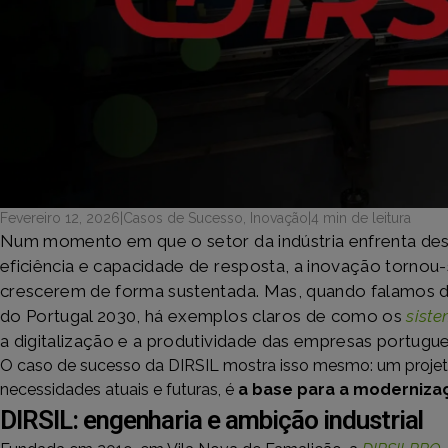
Fevereiro 12, 2026
|
Casos de Sucesso
,
Inovação
|
4 min de leitura
Num momento em que o setor da indústria enfrenta des
eficiência e capacidade de resposta, a inovação tornou
crescerem de forma sustentada. Mas, quando falamos 
do Portugal 2030, há exemplos claros de como os
siste
a digitalização e a produtividade das empresas portugue
O caso de sucesso da DIRSIL mostra isso mesmo: um projet
necessidades atuais e futuras, é
a base para a moderniza
DIRSIL: engenharia e ambição industrial