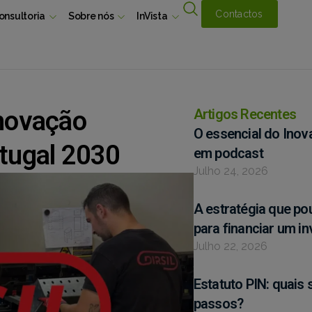
Contactos
onsultoria
Sobre nós
InVista
inovação
Artigos Recentes
O essencial do Inov
rtugal 2030
em podcast
Julho 24, 2026
A estratégia que p
para financiar um i
Julho 22, 2026
Estatuto PIN: quais 
passos?