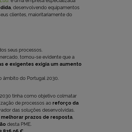
 Lda.
é uma empresa especializada
edida
, desenvolvendo equipamentos
us clientes, maioritariamente do
 dos seus processos.
mercado, tornou-se evidente que a
as e exigentes exigia um aumento
no âmbito do Portugal 2030.
 2030 tinha como objetivo colmatar
alização de processos ao
reforço da
ovador das soluções desenvolvidas.
u
melhorar prazos de resposta
,
ção
desta PME.
3.826,06 €
.