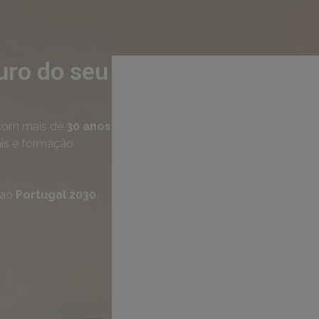
uro do seu
om mais de
30 anos
ais e formação
 ao
Portugal 2030
,