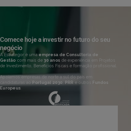
Comece hoje a investir no futuro do seu
negócio
A Estrategor é uma
empresa de Consultoria de
Gestão
com mais de
30 anos
de experiência em Projetos
de Investimento, Benefícios Fiscais e formação profissional.
Apoiamos empresas de norte a sul do país em
candidaturas ao
Portugal 2030
,
PRR
e outros
Fundos
Europeus
.