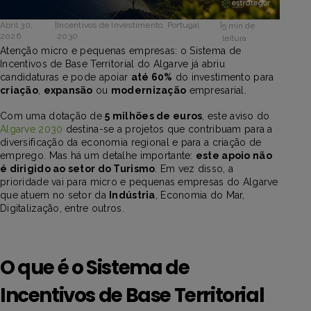
Abril 30,
|
Incentivos de Investimento
,
Portugal
|
5 min de
2026
2030
leitura
Atenção micro e pequenas empresas: o Sistema de
Incentivos de Base Territorial do Algarve já abriu
candidaturas e pode apoiar
até 60%
do investimento para
criação
,
expansão
ou
modernização
empresarial.
Com uma dotação de
5 milhões de euros
, este aviso do
Algarve 2030
destina-se a projetos que contribuam para a
diversificação da economia regional e para a criação de
emprego. Mas há um detalhe importante:
este apoio não
é dirigido ao setor do Turismo
. Em vez disso, a
prioridade vai para micro e pequenas empresas do Algarve
que atuem no setor da
Indústria
, Economia do Mar,
Digitalização, entre outros.
O que é o Sistema de
Incentivos de Base Territorial