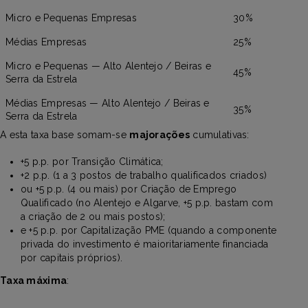
Micro e Pequenas Empresas
30%
Médias Empresas
25%
Micro e Pequenas — Alto Alentejo / Beiras e
45%
Serra da Estrela
Médias Empresas — Alto Alentejo / Beiras e
35%
Serra da Estrela
A esta taxa base somam-se
majorações
cumulativas:
+5 p.p. por Transição Climática;
+2 p.p. (1 a 3 postos de trabalho qualificados criados)
ou +5 p.p. (4 ou mais) por Criação de Emprego
Qualificado (no Alentejo e Algarve, +5 p.p. bastam com
a criação de 2 ou mais postos);
e +5 p.p. por Capitalização PME (quando a componente
privada do investimento é maioritariamente financiada
por capitais próprios).
Taxa máxima
: