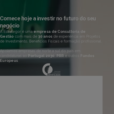
Comece hoje a investir no futuro do seu
negócio
A Estrategor é uma
empresa de Consultoria de
Gestão
com mais de
30 anos
de experiência em Projetos
de Investimento, Benefícios Fiscais e formação profissional.
Apoiamos empresas de norte a sul do país em
candidaturas ao
Portugal 2030
,
PRR
e outros
Fundos
Europeus
.