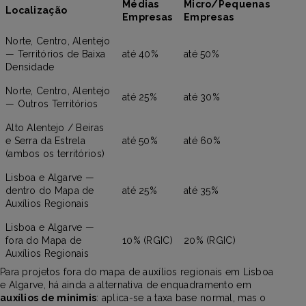
Médias
Micro/Pequenas
Localização
Empresas
Empresas
Norte, Centro, Alentejo
— Territórios de Baixa
até 40%
até 50%
Densidade
Norte, Centro, Alentejo
até 25%
até 30%
— Outros Territórios
Alto Alentejo / Beiras
e Serra da Estrela
até 50%
até 60%
(ambos os territórios)
Lisboa e Algarve —
dentro do Mapa de
até 25%
até 35%
Auxílios Regionais
Lisboa e Algarve —
fora do Mapa de
10% (RGIC)
20% (RGIC)
Auxílios Regionais
Para projetos fora do mapa de auxílios regionais em Lisboa
e Algarve, há ainda a alternativa de enquadramento em
auxílios de minimis
: aplica-se a taxa base normal, mas o