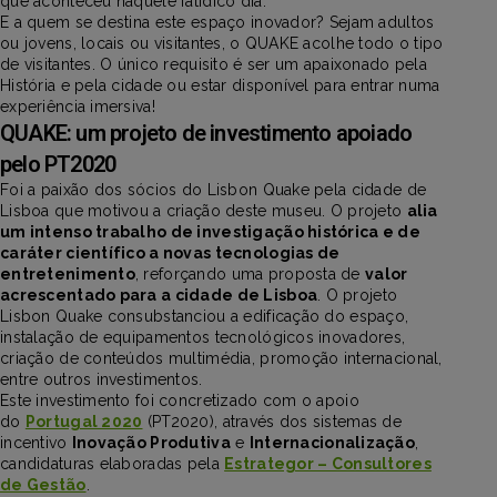
que aconteceu naquele fatídico dia.
E a quem se destina este espaço inovador? Sejam adultos
ou jovens, locais ou visitantes, o QUAKE acolhe todo o tipo
de visitantes. O único requisito é ser um apaixonado pela
História e pela cidade ou estar disponível para entrar numa
experiência imersiva!
QUAKE: um projeto de investimento apoiado
pelo PT2020
Foi a paixão dos sócios do Lisbon Quake pela cidade de
Lisboa que motivou a criação deste museu. O projeto
alia
um intenso trabalho de investigação histórica e de
caráter científico a novas tecnologias de
entretenimento
, reforçando uma proposta de
valor
acrescentado para a cidade de Lisboa
. O projeto
Lisbon Quake consubstanciou a edificação do espaço,
instalação de equipamentos tecnológicos inovadores,
criação de conteúdos multimédia, promoção internacional,
entre outros investimentos.
Este investimento foi concretizado com o apoio
do
Portugal 2020
(PT2020), através dos sistemas de
incentivo
Inovação Produtiva
e
Internacionalização
,
candidaturas elaboradas pela
Estrategor – Consultores
de Gestão
.