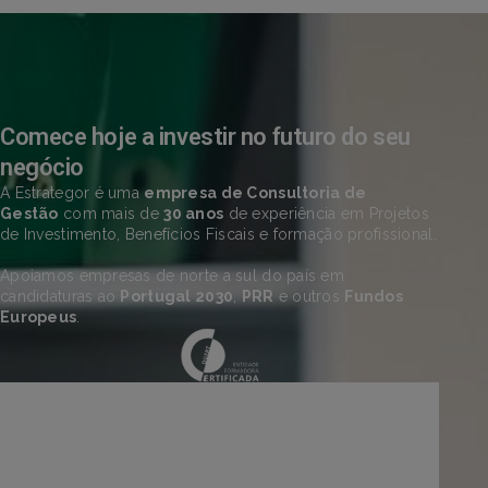
Comece hoje a investir no futuro do seu
negócio
A Estrategor é uma
empresa de Consultoria de
Gestão
com mais de
30 anos
de experiência em Projetos
de Investimento, Benefícios Fiscais e formação profissional.
Apoiamos empresas de norte a sul do país em
candidaturas ao
Portugal 2030
,
PRR
e outros
Fundos
Europeus
.