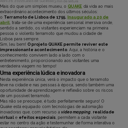
Abril 26, 2022
|
Casos de Sucesso
|
3 min de leitura
Mais do que um simples museu, o
QUAKE
dá vida ao mais
extraordinário acontecimento dos últimos séculos:
o
Terramoto de Lisboa de 1755.
Inaugurado a 20 de
abril
, trata-se de uma experiência sensorial imersiva onde,
sentido a sentido, os visitantes experienciam na primeira
pessoa o violento terramoto que mudou a cidade de
Lisboa para sempre.
Sim, leu bem!
O projeto QUAKE permite reviver este
impressionante acontecimento
. Aqui, a história e o
conhecimento convivem lado a lado com o
entretenimento, proporcionando aos visitantes uma
verdadeira viagem no tempo!
Uma experiência lúdica e inovadora
Nesta experiência única, verá o impacto que o terramoto
teve na cidade e nas pessoas à época, sendo também uma
oportunidade de aprendizagem e reflexão sobre os riscos
de um possível terramoto.
Mas não se preocupe, é tudo perfeitamente seguro! O
Quake está equipado com tecnologias de automação
inovadoras que, com recurso a
video mapping
,
realidade
virtual
e
efeitos especiais
, permitem a cada visitante
estar no centro da ação e testemunhar de forma interativa o