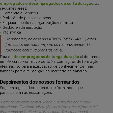
empregados e desempregados de curta duração
nas
seguintes áreas:
•
Comércio e Serviços
•
Proteção de pessoas e bens
•
Enquadramento na organização/empresa
•
Gestão e administração
•
Informática
De notar que, no caso dos ATIVOS EMPREGADOS, estas
formações para contam para as 40 horas anuais de
formação contínua previstas na lei.
Para os
desempregados de longa duração
elaboramos
um Percurso Formativo de 100h, com ações de formação
úteis não só para a atualização de conhecimentos, mas
também para a reinserção no mercado de trabalho
Depoimentos dos nossos formandos
Seguem alguns depoimentos de formandos que
participaram nas nossas ações:
“Forte capacidade de motivação, clareza dos conteúdos
abordados. Excelente interação entre formador e formando”.
(Formanda de Inteligência Emocional, Desempregada)