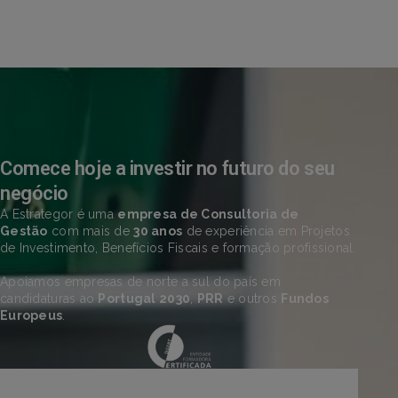
Comece hoje a investir no futuro do seu
negócio
A Estrategor é uma
empresa de Consultoria de
Gestão
com mais de
30 anos
de experiência em Projetos
de Investimento, Benefícios Fiscais e formação profissional.
Apoiamos empresas de norte a sul do país em
candidaturas ao
Portugal 2030
,
PRR
e outros
Fundos
Europeus
.