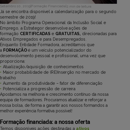
Setembro 10, 2019
|
Formação Financiada
|
2 min de leitura
Já se encontra disponível a calendarização para o segundo
semestre de 2019!
No âmbito Programa Operacional da Inclusão Social e
Emprego, a Estrategor desenvolve ações de
formação
CERTIFICADAS
e
GRATUITAS,
direcionadas para
Ativos Empregados e para Desempregados.
Enquanto Entidade Formadora, acreditamos que
a
FORMAÇÃO
é um veículo potencializador do
desenvolvimento pessoal e profissional, uma vez que
proporciona:
•
Atualização/aquisição de conhecimentos
•
Maior probabilidade de (RE)Inserção no mercado de
trabalho
•
Aumento da produtividade – fator de diferenciação
•
Potencializa a progressão de carreira
Apostamos na melhoria e crescimento contínuo da nossa
equipa de formadores. Procuramos atualizar e reforçar a
nossa bolsa, de forma a garantir aos nossos formandos a
melhor experiência formativa possível!
Formação financiada: a nossa oferta
Temos disponíveis ações destinadas a
ativos