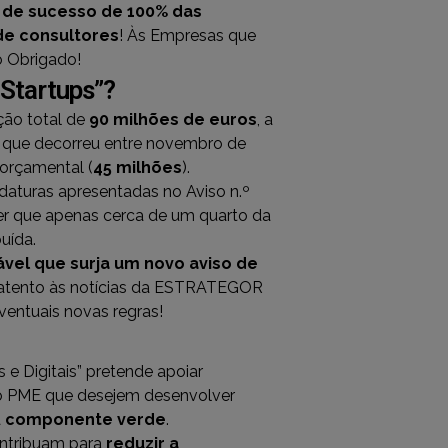
 de sucesso de 100% das
de consultores
! Às Empresas que
o Obrigado!
 Startups”?
ção total de
90 milhões de euros
, a
 – que decorreu entre novembro de
 orçamental (
45 milhões
).
daturas apresentadas no Aviso n.º
zer que apenas cerca de um quarto da
buída.
vel que surja um novo aviso de
a atento às notícias da ESTRATEGOR
ventuais novas regras!
e Digitais” pretende apoiar
o PME que desejem desenvolver
a
componente verde
.
ontribuam para
reduzir a