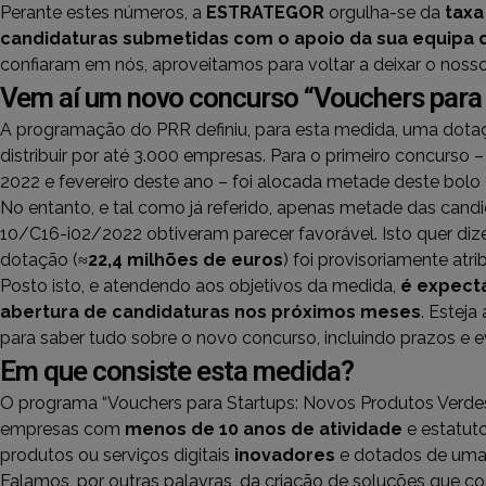
Perante estes números, a
ESTRATEGOR
orgulha-se da
taxa
candidaturas submetidas com o apoio da sua equipa 
confiaram em nós, aproveitamos para voltar a deixar o noss
Vem aí um novo concurso “Vouchers para
A programação do PRR definiu, para esta medida, uma dota
distribuir por até 3.000 empresas. Para o primeiro concurso
2022 e fevereiro deste ano – foi alocada metade deste bolo
No entanto, e tal como já referido, apenas metade das candi
10/C16-i02/2022 obtiveram parecer favorável. Isto quer di
dotação (≈
22,4 milhões de euros
) foi provisoriamente atri
Posto isto, e atendendo aos objetivos da medida,
é expectá
abertura de candidaturas nos próximos meses
. Estej
para saber tudo sobre o novo concurso, incluindo prazos e e
Em que consiste esta medida?
O programa “Vouchers para Startups: Novos Produtos Verdes 
empresas com
menos de 10 anos de atividade
e estatut
produtos ou serviços digitais
inovadores
e dotados de um
Falamos, por outras palavras, da criação de soluções que c