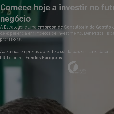
Comece hoje a investir no fut
negócio
A Estrategor é uma
empresa de Consultoria de Gestão
c
de experiência em Projetos de Investimento, Benefícios Fisc
profissional.
Apoiamos empresas de norte a sul do país em candidaturas
PRR
e outros
Fundos Europeus
.