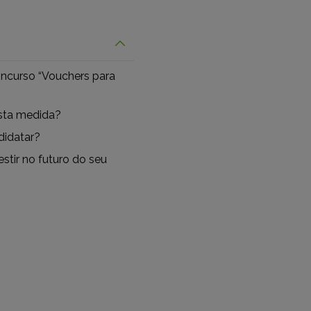
ncurso “Vouchers para
sta medida?
didatar?
stir no futuro do seu