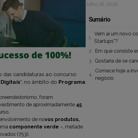
Julho 16, 2026
Sumário
Vem aí um novo co
Startups”?
Em que consiste e
Gostaria de se can
Comece hoje a inve
o das candidaturas ao concurso
negócio
Digitais
”, no âmbito do
Programa
preendedorismo, foram
 investimento de aproximadamente
45
urso.
senvolvimento de no
vos produtos,
 uma
componente verde
–, metade
ovados (753).