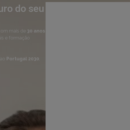
uro do seu
om mais de
30 anos
ais e formação
 ao
Portugal 2030
,