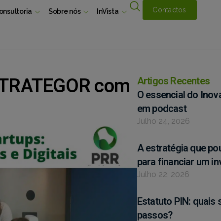
Contactos
onsultoria
Sobre nós
InVista
 ESTRATEGOR com
Artigos Recentes
O essencial do Inov
em podcast
Julho 24, 2026
A estratégia que p
para financiar um i
Julho 22, 2026
Estatuto PIN: quais 
passos?