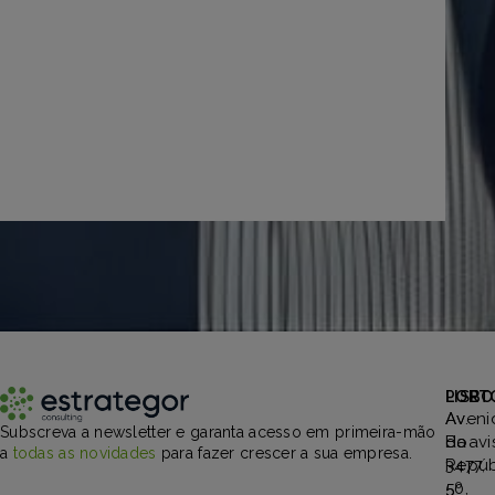
PORT
LISBO
Aveni
Av.
Subscreva a newsletter e garanta acesso em primeira-mão
Boavi
da
a
todas as novidades
para fazer crescer a sua empresa.
3477,
Repúb
5º
50,