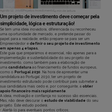
Agosto 12, 2016
|
Projetos Investimento
|
4 min de leitura
Um projeto de investimento deve começar pela
simplicidade, lógica e estruturação!
Se tem uma ideia inovadora, diferenciada ou reconheceu
uma oportunidade de mercado, e pretende passar do
papel para a realidade, então prepare-se para ser um
Empreendedor e
definir o seu
projeto de investimento
em apenas 4 etapas.
Este guia que preparámos é essencial, não apenas para a
implementação e sustentabilidade do seu projeto de
investimento, como também para a elaboração de
uma
candidatura
ao financiamento de fundos europeus,
como o
Portugal 2030
. Na hora de apresentar uma
candidatura ao Portugal 2030, ter um projeto de
investimento estruturado pode contribuir para submeter a
sua candidatura mais cedo e, por conseguinte, a
obter
apoio financeiro mais rapidamente
.
A ideia, motivação e confiança no sucesso são essenciais.
Mas, não deve descurar o
estudo de viabilidade
do seu
projeto. Este estudo poderá:
•
Alertá-lo para eventuais pontos críticos;