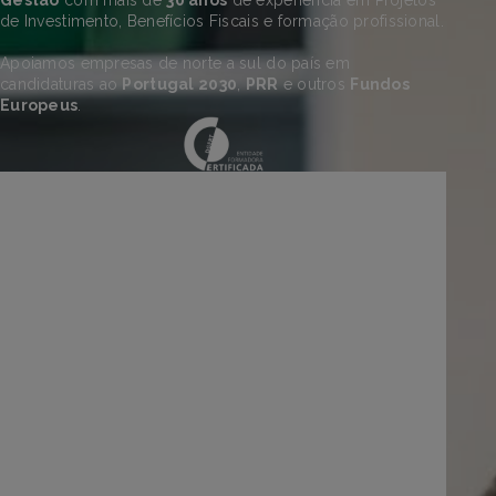
Gestão
com mais de
30 anos
de experiência em Projetos
de Investimento, Benefícios Fiscais e formação profissional.
Apoiamos empresas de norte a sul do país em
candidaturas ao
Portugal 2030
,
PRR
e outros
Fundos
Europeus
.