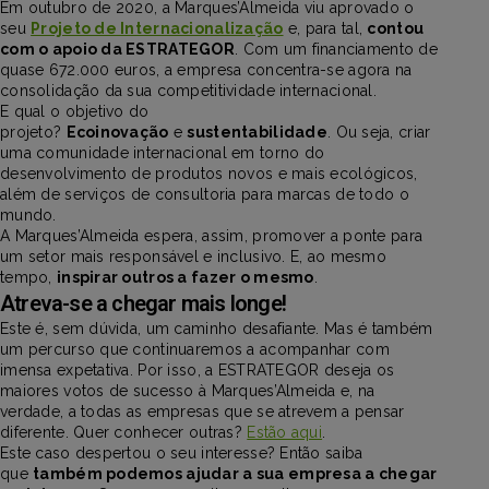
Em outubro de 2020, a Marques’Almeida viu aprovado o
seu
Projeto de Internacionalização
e, para tal,
contou
com o apoio da ESTRATEGOR
. Com um financiamento de
quase 672.000 euros, a empresa concentra-se agora na
consolidação da sua competitividade internacional.
E qual o objetivo do
projeto?
Ecoinovação
e
sustentabilidade
. Ou seja, criar
uma comunidade internacional em torno do
desenvolvimento de produtos novos e mais ecológicos,
além de serviços de consultoria para marcas de todo o
mundo.
A Marques’Almeida espera, assim, promover a ponte para
um setor mais responsável e inclusivo. E, ao mesmo
tempo,
inspirar outros a fazer o mesmo
.
Atreva-se a chegar mais longe!
Este é, sem dúvida, um caminho desafiante. Mas é também
um percurso que continuaremos a acompanhar com
imensa expetativa. Por isso, a ESTRATEGOR deseja os
maiores votos de sucesso à Marques’Almeida e, na
verdade, a todas as empresas que se atrevem a pensar
diferente. Quer conhecer outras?
Estão aqui
.
Este caso despertou o seu interesse? Então saiba
que
também podemos ajudar a sua empresa a chegar