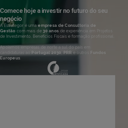
Comece hoje a investir no futuro do seu
negócio
A Estrategor é uma
empresa de Consultoria de
Gestão
com mais de
30 anos
de experiência em Projetos
de Investimento, Benefícios Fiscais e formação profissional.
Apoiamos empresas de norte a sul do país em
candidaturas ao
Portugal 2030
,
PRR
e outros
Fundos
Europeus
.