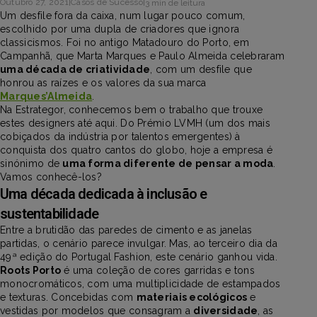
Outubro 27, 2021
|
Casos de Sucesso
|
3 min de leitura
Um desfile fora da caixa, num lugar pouco comum,
escolhido por uma dupla de criadores que ignora
classicismos. Foi no antigo Matadouro do Porto, em
Campanhã, que Marta Marques e Paulo Almeida celebraram
uma década de criatividade
, com um desfile que
honrou as raízes e os valores da sua marca
Marques’Almeida
.
Na Estrategor, conhecemos bem o trabalho que trouxe
estes designers até aqui. Do Prémio LVMH (um dos mais
cobiçados da indústria por talentos emergentes) à
conquista dos quatro cantos do globo, hoje a empresa é
sinónimo de
uma forma diferente de pensar a moda
.
Vamos conhecê-los?
Uma década dedicada à inclusão e
sustentabilidade
Entre a brutidão das paredes de cimento e as janelas
partidas, o cenário parece invulgar. Mas, ao terceiro dia da
49ª edição do Portugal Fashion, este cenário ganhou vida.
Roots Porto
é uma coleção de cores garridas e tons
monocromáticos, com uma multiplicidade de estampados
e texturas. Concebidas com
materiais ecológicos
e
vestidas por modelos que consagram a
diversidade
, as