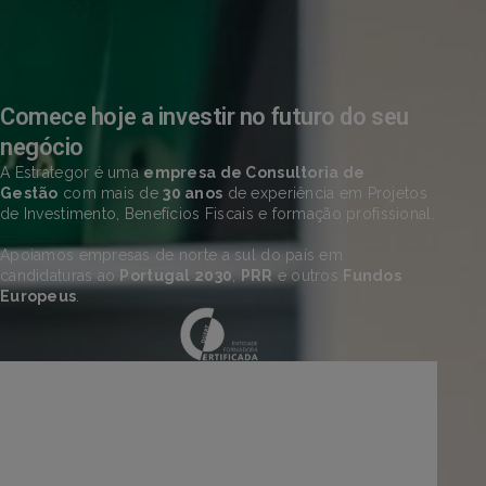
Comece hoje a investir no futuro do seu
negócio
A Estrategor é uma
empresa de Consultoria de
Gestão
com mais de
30 anos
de experiência em Projetos
de Investimento, Benefícios Fiscais e formação profissional.
Apoiamos empresas de norte a sul do país em
candidaturas ao
Portugal 2030
,
PRR
e outros
Fundos
Europeus
.