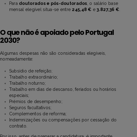
Para
doutorados e pós-doutorados
, o salário base
mensal elegível situa-se entre
245,48 €
e
3.827,36 €
.
O que não é apoiado pelo Portugal
2030?
Algumas despesas não são consideradas elegíveis,
nomeadamente:
Subsídio de refeição;
Trabalho extraordinário;
Trabalho noturno;
Trabalho em dias de descanso, feriados ou horários
especiais;
Prémios de desempenho;
Seguros facultativos;
Complementos de reforma;
Indemnizações ou compensações por cessação do
contrato.
Por isso, antes de preparar a candidatura, é importante