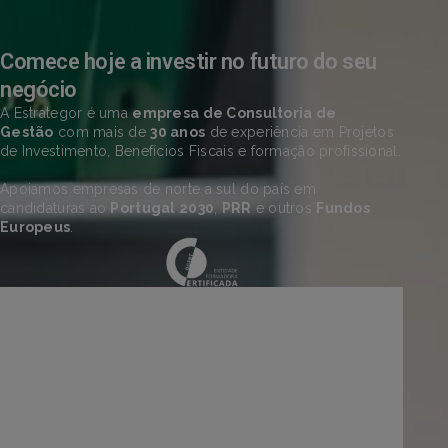
Comece hoje a investir no futuro do seu
negócio
A Estrategor é uma
empresa de Consultoria de
Gestão
com mais de
30 anos
de experiência em Projetos
de Investimento, Benefícios Fiscais e formação profissional.
Apoiamos empresas de norte a sul do país em
candidaturas ao
Portugal 2030
,
PRR
e outros
Fundos
Europeus
.