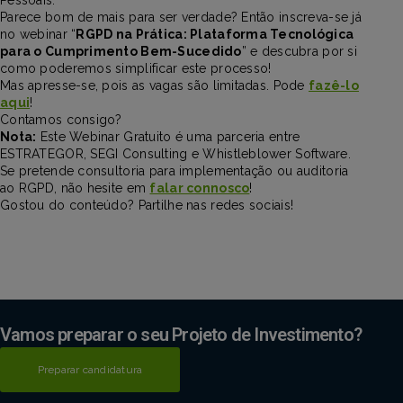
Pessoais.
Parece bom de mais para ser verdade? Então inscreva-se já
no webinar “
RGPD na Prática: Plataforma Tecnológica
para o Cumprimento Bem-Sucedido
” e descubra por si
como poderemos simplificar este processo!
Mas apresse-se, pois as vagas são limitadas. Pode
fazê-lo
aqui
!
Contamos consigo?
Nota:
Este Webinar Gratuito é uma parceria entre
ESTRATEGOR, SEGI Consulting e Whistleblower Software.
Se pretende consultoria para implementação ou auditoria
ao RGPD, não hesite em
falar connosco
!
Gostou do conteúdo? Partilhe nas redes sociais!
Vamos preparar o seu Projeto de Investimento?
Preparar candidatura