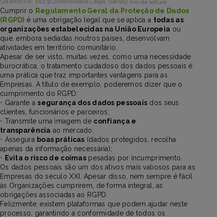
Setembro 8, 2023
|
Conformidade Legal
,
Geral
|
2 min de leitura
Cumprir o
Regulamento Geral da Proteção de Dados
(RGPD)
é uma obrigação legal que se aplica a
todas as
organizações estabelecidas na União Europeia
ou
que, embora sediadas noutros países, desenvolvam
atividades em território comunitário.
Apesar de ser visto, muitas vezes, como uma necessidade
burocrática, o tratamento cuidadoso dos dados pessoais é
uma prática que traz importantes vantagens para as
Empresas. A título de exemplo, poderemos dizer que o
cumprimento do RGPD:
•
Garante a
segurança dos dados pessoais
dos seus
clientes, funcionários e parceiros;
•
Transmite uma imagem de
confiança e
transparência
ao mercado;
•
Assegura
boas práticas
(dados protegidos, recolha
apenas da informação necessária);
•
Evita o risco de coimas
pesadas por incumprimento.
Os dados pessoais são um dos ativos mais valiosos para as
Empresas do século XXI. Apesar disso, nem sempre é fácil
às Organizações cumprirem, de forma integral, as
obrigações associadas ao RGPD.
Felizmente, existem plataformas que podem ajudar neste
processo, garantindo a conformidade de todos os