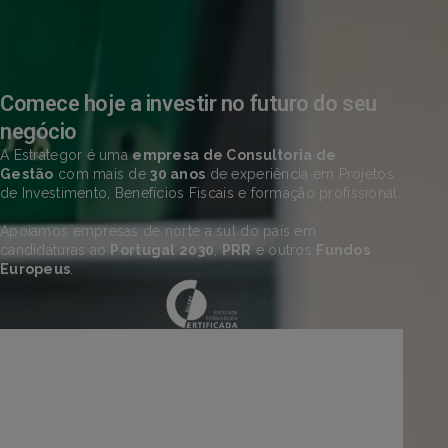
Comece hoje a investir no futuro do seu
negócio
A Estrategor é uma
empresa de Consultoria de
Gestão
com mais de
30 anos
de experiência em Projetos
de Investimento, Benefícios Fiscais e formação profissional.
Apoiamos empresas de norte a sul do país em
candidaturas ao
Portugal 2030
,
PRR
e outros
Fundos
Europeus
.