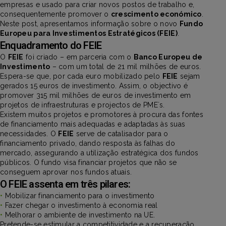
empresas e usado para criar novos postos de trabalho e,
consequentemente promover o
crescimento económico
.
Neste post, apresentamos informação sobre o novo
Fundo
Europeu para Investimentos Estratégicos (FEIE)
.
Enquadramento do FEIE
O
FEIE
foi criado – em parceria com o
Banco Europeu de
Investimento
– com um total de 21 mil milhões de euros.
Espera-se que, por cada euro mobilizado pelo
FEIE
sejam
gerados 15 euros de investimento. Assim, o objectivo é
promover 315 mil milhões de euros de investimento em
projetos de infraestruturas e projectos de PME´s.
Existem muitos projetos e promotores à procura das fontes
de financiamento mais adequadas e adaptadas às suas
necessidades. O
FEIE
serve de catalisador para o
financiamento privado, dando resposta às falhas do
mercado, assegurando a utilização estratégica dos fundos
públicos. O fundo visa financiar projetos que não se
conseguem aprovar nos fundos atuais.
O FEIE assenta em três pilares:
•
Mobilizar financiamento para o investimento
•
Fazer chegar o investimento à economia real
•
Melhorar o ambiente de investimento na UE.
Pretende-se estimular a competitividade e a recuperação