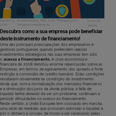
Agosto 24,
|
Investimentos
,
PDR 2020
,
Portugal 2020
,
|
3 min de
2016
Projetos Investimento
leitura
Descubra como a sua empresa pode beneficiar
deste instrumento de financiamento!
Uma das principais preocupações dos empresários e
gestores portugueses quando pretendem realizar
investimentos estratégicos nas suas empresas tem sido
o
acesso a financiamento.
A crise económica e
financeira de 2008 denotou enorme repercussão sobre as
Empresas, em termos de agravamento dos spreads e forte
restrição à concessão de crédito bancário. Estas condições
resultaram obviamente na constrição do investimento.
Ainda que, com a normalização dos mercados financeiros
e a diminuição dos juros da dívida pública, a falta de
liquidez tenha deixado de ser um problema, continuam a
persistir dificuldades no acesso ao financiamento.
Neste sentido, a União Europeia tem colocado em marcha
uma série de medidas que procuram estimular a liquidez e
pôr o dinheiro a circular, de modo a ser canalizado pelas