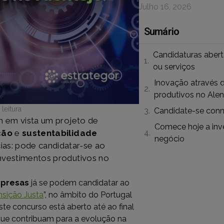
Julho 16, 2026
Sumário
Candidaturas aber
ou serviços
Inovação através 
produtivos no Alen
leitura
Candidate-se conn
 em vista um projeto de
Comece hoje a inve
ção
e
sustentabilidade
negócio
ias: pode candidatar-se ao
investimentos produtivos no
presas
já se podem candidatar ao
nsição Justa
”, no âmbito do Portugal
este concurso está aberto até ao final
que contribuam para a evolução na