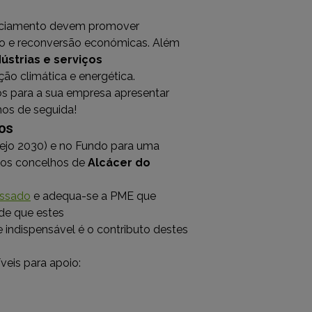
anciamento devem promover
ção e reconversão económicas. Além
ústrias e serviços
ição climática e energética.
os para a sua empresa apresentar
mos de seguida!
ços
tejo 2030) e no Fundo para uma
 nos concelhos de
Alcácer do
assado
e adequa-se a PME que
sde que estes
e indispensável é o contributo destes
veis para apoio: