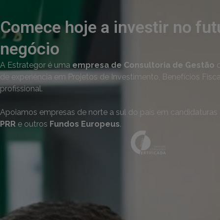
Comece hoje a investir no fut
negócio
A Estrategor é uma
empresa de Consultoria de Gestão
c
de experiência em Projetos de Investimento, Benefícios Fisc
profissional.
Apoiamos empresas de norte a sul do país em candidaturas
PRR
e outros
Fundos Europeus
.