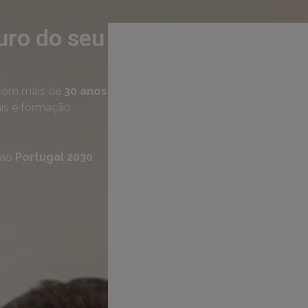
uro do seu
om mais de
30 anos
ais e formação
 ao
Portugal 2030
,