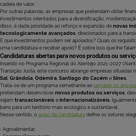
cadeia de valor.
Por outras palavras, as empresas que pretendam obter fin
investimentos orientados para a diversificação, moderniza
disso, é dada prioridade ao reforço e expansão de
novas ind
tecnologicamente avançados
, direcionados para a trans
E que investimentos podem ser apoiados? Quais os requisit
uma candidatura e receber apoio? É sobre isso que lhe fala
Candidaturas abertas para novos produtos ou servi
Inserido no Programa Regional do Alentejo 2021-2027 (Alen
Transição Justa, este concurso abrange empresas situadas
Sal
,
Grândola
,
Odemira
,
Santiago
do Cacém
e
Sines
.
Trata-se de um programa semelhante ao
lançado no ano p
pretendam desenvolver
novos produtos ou serviços
, de
sejam
transacionáveis
e
internacionalizáveis
. Igualment
bens para um território mais ecológico e sustentável.
Nesse sentido, o
aviso de candidatura
define os setores elegí
•
Agroalimentar;