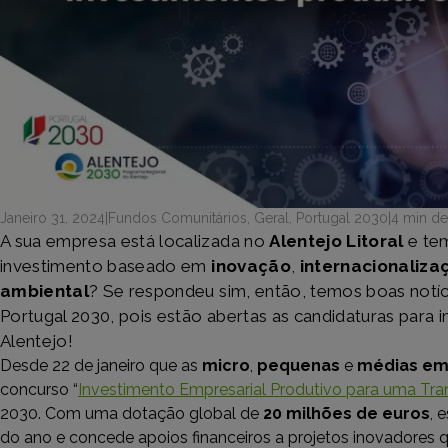
Janeiro 31, 2024
|
Fundos Comunitários
,
Geral
,
Portugal 2030
|
4 min de 
A sua empresa está localizada no
Alentejo Litoral
e tem
investimento baseado em
inovação
,
internacionaliza
ambiental
? Se respondeu sim, então, temos boas notíc
Portugal 2030, pois estão abertas as candidaturas para 
Alentejo!
Desde 22 de janeiro que as
micro
,
pequenas
e
médias em
concurso “
Investimento Empresarial Produtivo para uma Tra
2030. Com uma dotação global de
20 milhões de euros
, 
do ano e concede apoios financeiros a projetos inovadores 