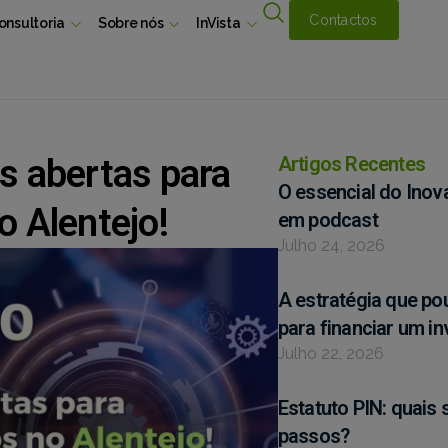
Contactos
onsultoria
Sobre nós
InVista
s abertas para
Artigos Recentes
O essencial do Inov
o Alentejo!
em podcast
Julho 24, 2026
A estratégia que p
para financiar um i
Julho 22, 2026
Estatuto PIN: quais 
passos?