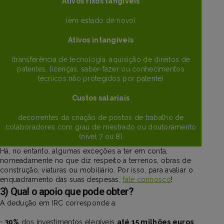
Ativos fixos tangíveis
(em estado de novo)
Ativos intangíveis
(transferência de tecnologia, aquisição de direitos de
patentes, licenças, saber-fazer ou conhecimentos
técnicos não protegidos por patente)
Custos salariais
decorrentes da criação de postos de trabalho de
colaboradores com grau de mestrado ou doutoramento
(nível 7 ou 8)
Há, no entanto, algumas exceções a ter em conta,
nomeadamente no que diz respeito a terrenos, obras de
construção, viaturas ou mobiliário. Por isso, para avaliar o
enquadramento das suas despesas,
fale connosco
!
3) Qual o apoio que pode obter?
A dedução em IRC corresponde a:
•
30%
dos investimentos elegíveis
até 15 milhões euros
;