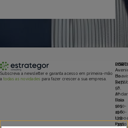
PORT
LISBO
Aveni
Av.
Subscreva a newsletter e garanta acesso em primeira-mão
Boavi
da
a
todas as novidades
para fazer crescer a sua empresa.
3477,
Repúb
5º
50,
Andar
2º
Sala
Piso
501
1050-
4100-
196
139
Lisbo
Porto
+351