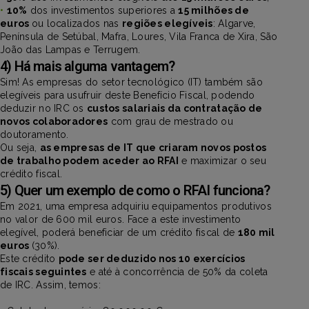
•
10%
dos investimentos superiores a
15 milhões de
euros
ou localizados nas
regiões elegíveis
: Algarve,
Península de Setúbal, Mafra, Loures, Vila Franca de Xira, São
João das Lampas e Terrugem.
4) Há mais alguma vantagem?
Sim! As empresas do setor tecnológico (IT) também são
elegíveis para usufruir deste Benefício Fiscal, podendo
deduzir no IRC os
custos salariais da contratação de
novos colaboradores
com grau de mestrado ou
doutoramento.
Ou seja,
as empresas de IT que criaram novos postos
de trabalho podem aceder ao RFAI
e maximizar o seu
crédito fiscal.
5) Quer um exemplo de como o RFAI funciona?
Em 2021, uma empresa adquiriu equipamentos produtivos
no valor de 600 mil euros. Face a este investimento
elegível, poderá beneficiar de um crédito fiscal de
180 mil
euros
(30%).
Este crédito
pode ser deduzido nos 10 exercícios
fiscais seguintes
e até à concorrência de 50% da coleta
de IRC. Assim, temos: