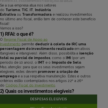
Fevereiro 22, 2022
|
Benefícios Fiscais
|
3 min de leitura
Se a sua empresa atua nos setores
do
Turismo
,
TIC
,
IT
,
Indústria
Extrativa
ou
Transformadora
e realizou investimentos
no último ano fiscal, então tem de conhecer este benefício
fiscal!
Vamos a isso?
1) RFAI: o que é?
O
Regime Fiscal de Apoio ao
Investimento
permite
deduzir à coleta de IRC uma
percentagem do investimento realizado
em ativos
(tangíveis e intangíveis). Além disso, possibilita a
isenção
total ou parcial de impostos
, como o
IMI
(por um
período de 10 anos), o
IMT
e o
Imposto de Selo
.
Mas, atenção: para que os seus investimentos sejam
elegíveis, estes devem
promover a criação de
emprego
e a sua respetiva manutenção. Estes e outros
critérios estão contemplados nos artigos 22º a 26º
do
Código Fiscal do Investimento
.
2) Quais os investimentos elegíveis?
DESPESAS ELEGÍVEIS