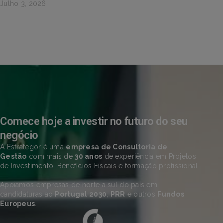
Julho 3, 2026
Comece hoje a investir no futuro do seu
negócio
A Estrategor é uma
empresa de Consultoria de
Gestão
com mais de
30 anos
de experiência em Projetos
de Investimento, Benefícios Fiscais e formação profissional.
Apoiamos empresas de norte a sul do país em
candidaturas ao
Portugal 2030
,
PRR
e outros
Fundos
Europeus
.