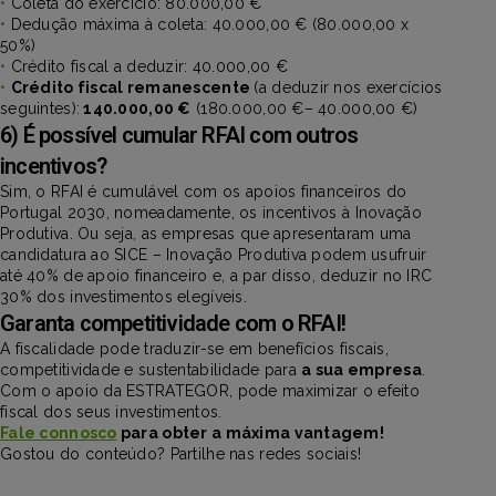
•
Coleta do exercício: 80.000,00 €
•
Dedução máxima à coleta: 40.000,00 € (80.000,00 x
50%)
•
Crédito fiscal a deduzir: 40.000,00 €
•
Crédito fiscal remanescente
(a deduzir nos exercícios
seguintes):
140.000,00 €
(180.000,00 €– 40.000,00 €)
6) É possível cumular RFAI com outros
incentivos?
Sim, o RFAI é cumulável com os apoios financeiros do
Portugal 2030, nomeadamente, os incentivos à Inovação
Produtiva. Ou seja, as empresas que apresentaram uma
candidatura ao SICE – Inovação Produtiva podem usufruir
até 40% de apoio financeiro e, a par disso, deduzir no IRC
30% dos investimentos elegíveis.
Garanta competitividade com o RFAI!
A fiscalidade pode traduzir-se em benefícios fiscais,
competitividade e sustentabilidade para
a sua empresa
.
Com o apoio da ESTRATEGOR, pode maximizar o efeito
fiscal dos seus investimentos.
Fale connosco
para obter a máxima vantagem!
Gostou do conteúdo? Partilhe nas redes sociais!