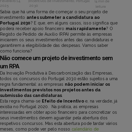
Fevereiro 14,
|
Incentivos de Investimento
,
Portugal
|
4 min de
2025
2030
leitura
Sabia que há uma forma de começar o seu projeto de
investimento
antes submeter a candidatura ao
Portugal 2030
? E que, em alguns casos, isso significa que
poderá receber apoio financeiro
mais rapidamente
? O
Registo de Pedido de Auxílio (RPA) permite às empresas
iniciarem os seus investimentos antes das candidaturas e
garantirem a elegibilidade das despesas. Vamos saber
como funciona?
Não comece um projeto de investimento sem
um RPA
Da Inovação Produtiva à Descarbonização das Empresas,
todos os concursos do Portugal 2030 estão sujeitos a uma
regra fundamental: as empresas
não podem iniciar os
investimentos previstos nos projetos antes da
submissão das candidaturas
.
Esta regra chama-se
Efeito de Incentivo
e, na verdade, já
existia no Portugal 2020. Na prática, as empresas
interessadas em obter apoio financeiro para concretizar os
seus investimentos devem aguardar pela abertura dos
respetivos concursos. Mas esta abertura pode tardar vários
meses, como pode ver pelo nosso
calendário de