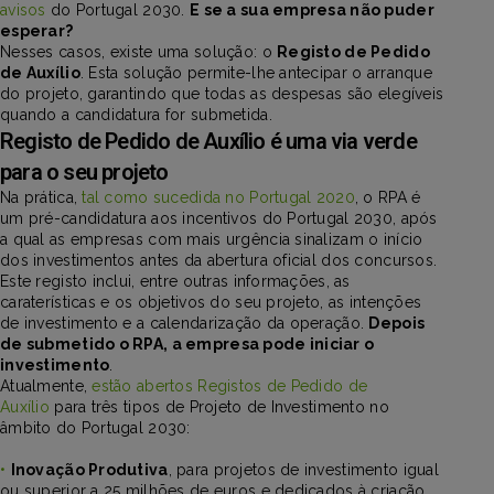
avisos
do Portugal 2030.
E se a sua empresa não puder
esperar?
Nesses casos, existe uma solução: o
Registo de Pedido
de Auxílio
. Esta solução permite-lhe antecipar o arranque
do projeto, garantindo que todas as despesas são elegíveis
quando a candidatura for submetida.
Registo de Pedido de Auxílio é uma via verde
para o seu projeto
Na prática,
tal como sucedida no Portugal 2020
, o RPA é
um pré-candidatura aos incentivos do Portugal 2030, após
a qual as empresas com mais urgência sinalizam o início
dos investimentos antes da abertura oficial dos concursos.
Este registo inclui, entre outras informações, as
caraterísticas e os objetivos do seu projeto, as intenções
de investimento e a calendarização da operação.
Depois
de submetido o RPA, a empresa pode iniciar o
investimento
.
Atualmente,
estão abertos Registos de Pedido de
Auxílio
para três tipos de Projeto de Investimento no
âmbito do Portugal 2030:
•
Inovação Produtiva
, para projetos de investimento igual
ou superior a 25 milhões de euros e dedicados à criação