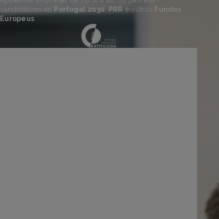
candidaturas ao
Portugal 2030
,
PRR
e outros
Fundos
Europeus
.