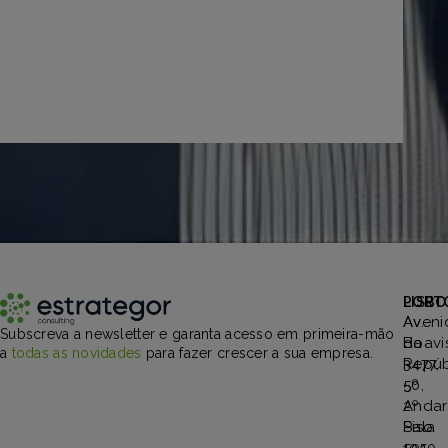
PORT
LISBO
Aveni
Av.
Subscreva a newsletter e garanta acesso em primeira-mão
Boavi
da
a
todas as novidades
para fazer crescer a sua empresa.
3477,
Repúb
5º
50,
Andar
2º
Sala
Piso
501
1050-