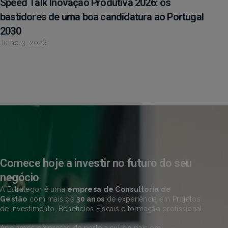
Speed Talk Inovação Produtiva 2026: os
bastidores de uma boa candidatura ao Portugal
2030
Julho 3, 2026
Comece hoje a investir no futuro do seu
negócio
A Estrategor é uma
empresa de Consultoria de
Gestão
com mais de
30 anos
de experiência em Projetos
de Investimento, Benefícios Fiscais e formação profissional.
Apoiamos empresas de norte a sul do país em