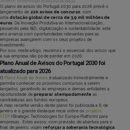
Janeiro 6, 2026
|
Portugal 2030
|
4 min de leitura
O plano de avisos do Portugal 2030 para 2026 prevê o
lançamento de
220 avisos de concurso
, com
uma
dotação global de cerca de 3,9 mil milhões de
euros
. Da Inovação Produtiva ao Internacionalização,
passando pela I&D, digitalização e sustentabilidade, este
ano arranca com oportunidades relevantes para as
empresas avançarem com os seus projetos de
investimento.
Por isso, neste artigo, reunimos o essencial dos avisos que
a sua empresa não pode perder em 2026.
Plano Anual de Avisos do Portugal 2030 foi
atualizado para 2026
O
Plano Anual de Avisos
é atualizado trimestralmente e
permite conhecer os próximos concursos a serem
lançados, garantindo às empresas e demais entidades a
oportunidade de
preparar atempadamente
as
candidaturas aos fundos europeus.
A mais recente versão deste plano foi publicada a 6 de
janeiro e o grande destaque recai sobre os
projetos
STEP
(Strategic Technologies for Europe Platform) para
empresas . Estes avisos, com previsão de abertura para o
final de janeiro, visam
reforçar a soberania tecnológica