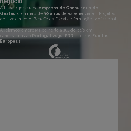
negócio
A Estrategor é uma
empresa de Consultoria de
Gestão
com mais de
30 anos
de experiência em Projetos
de Investimento, Benefícios Fiscais e formação profissional.
Apoiamos empresas de norte a sul do país em
candidaturas ao
Portugal 2030
,
PRR
e outros
Fundos
Europeus
.