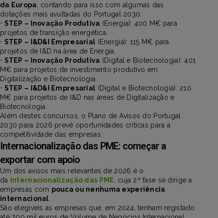
da Europa
, contando para isso com algumas das
dotações mais avultadas do Portugal 2030:
•
STEP – Inovação Produtiva
(Energia): 400 M€ para
projetos de transição energética.
•
STEP – I&D&I Empresarial
(Energia): 115 M€ para
projetos de I&D na área de Energia.
•
STEP – Inovação Produtiva
(Digital e Biotecnologia): 401
M€ para projetos de investimento produtivo em
Digitalização e Biotecnologia.
•
STEP – I&D&I Empresarial
(Digital e Biotecnologia): 210
M€ para projetos de I&D nas áreas de Digitalização e
Biotecnologia.
Além destes concursos, o Plano de Avisos do Portugal
2030 para 2026 prevê oportunidades críticas para a
competitividade das empresas:
Internacionalização das PME: começar a
exportar com apoio
Um dos avisos mais relevantes de 2026 é o
da
Internacionalização das PME
, cuja 2ª fase se dirige a
empresas com
pouca ou nenhuma experiência
internacional
.
São elegíveis as empresas que, em 2024, tenham registado
até 200 mil euros de Volume de Negócios Internacional,