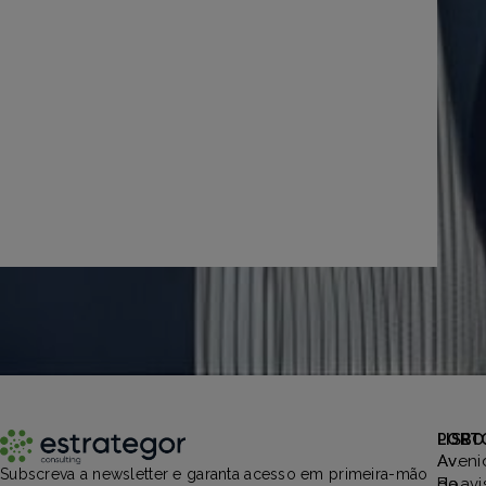
PORT
LISBO
Aveni
Av.
Subscreva a newsletter e garanta acesso em primeira-mão
Boavi
da