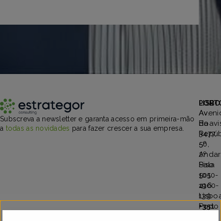
PORT
LISBO
Aveni
Av.
Subscreva a newsletter e garanta acesso em primeira-mão
Boavi
da
a
todas as novidades
para fazer crescer a sua empresa.
3477,
Repúb
5º
50,
Andar
2º
Sala
Piso
501
1050-
4100-
196
139
Lisbo
Porto
+351
+351
918