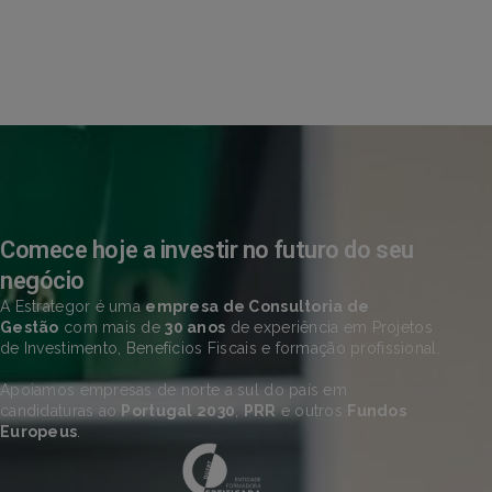
Comece hoje a investir no futuro do seu
negócio
A Estrategor é uma
empresa de Consultoria de
Gestão
com mais de
30 anos
de experiência em Projetos
de Investimento, Benefícios Fiscais e formação profissional.
Apoiamos empresas de norte a sul do país em
candidaturas ao
Portugal 2030
,
PRR
e outros
Fundos
Europeus
.