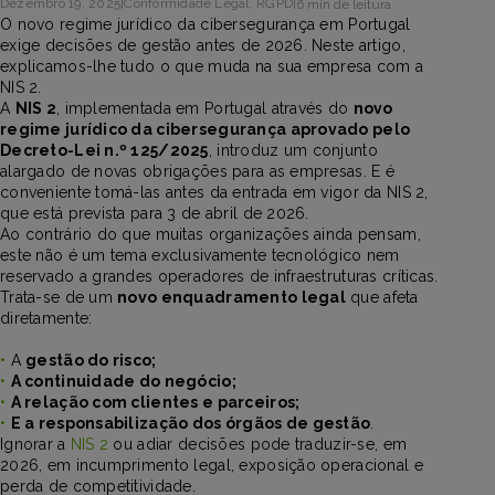
Dezembro 19, 2025
|
Conformidade Legal
,
RGPD
|
6 min de leitura
O novo regime jurídico da cibersegurança em Portugal
exige decisões de gestão antes de 2026. Neste artigo,
explicamos-lhe tudo o que muda na sua empresa com a
NIS 2.
A
NIS 2
, implementada em Portugal através do
novo
regime jurídico da cibersegurança aprovado pelo
Decreto-Lei n.º 125/2025
, introduz um conjunto
alargado de novas obrigações para as empresas. E é
conveniente tomá-las antes da entrada em vigor da NIS 2,
que está prevista para 3 de abril de 2026.
Ao contrário do que muitas organizações ainda pensam,
este não é um tema exclusivamente tecnológico nem
reservado a grandes operadores de infraestruturas críticas.
Trata-se de um
novo enquadramento legal
que afeta
diretamente:
•
A
gestão do risco;
•
A continuidade do negócio;
•
A relação com clientes e parceiros;
•
E a responsabilização dos órgãos de gestão
.
Ignorar a
NIS 2
ou adiar decisões pode traduzir-se, em
2026, em incumprimento legal, exposição operacional e
perda de competitividade.