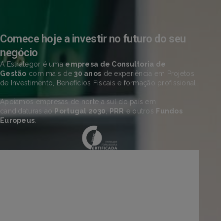
Comece hoje a investir no futuro do seu
negócio
A Estrategor é uma
empresa de Consultoria de
Gestão
com mais de
30 anos
de experiência em Projetos
de Investimento, Benefícios Fiscais e formação profissional.
Apoiamos empresas de norte a sul do país em
candidaturas ao
Portugal 2030
,
PRR
e outros
Fundos
Europeus
.