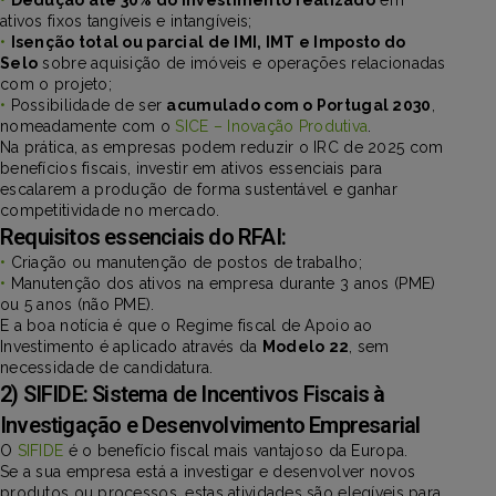
ativos fixos tangíveis e intangíveis;
•
Isenção total ou parcial de IMI, IMT e Imposto do
Selo
sobre aquisição de imóveis e operações relacionadas
com o projeto;
•
Possibilidade de ser
acumulado com o Portugal 2030
,
nomeadamente com o
SICE – Inovação Produtiva
.
Na prática, as empresas podem reduzir o IRC de 2025 com
benefícios fiscais, investir em ativos essenciais para
escalarem a produção de forma sustentável e ganhar
competitividade no mercado.
Requisitos essenciais do RFAI:
•
Criação ou manutenção de postos de trabalho;
•
Manutenção dos ativos na empresa durante 3 anos (PME)
ou 5 anos (não PME).
E a boa notícia é que o Regime fiscal de Apoio ao
Investimento é aplicado através da
Modelo 22
, sem
necessidade de candidatura.
2) SIFIDE: Sistema de Incentivos Fiscais à
Investigação e Desenvolvimento Empresarial
O
SIFIDE
é o benefício fiscal mais vantajoso da Europa.
Se a sua empresa está a investigar e desenvolver novos
produtos ou processos, estas atividades são elegíveis para