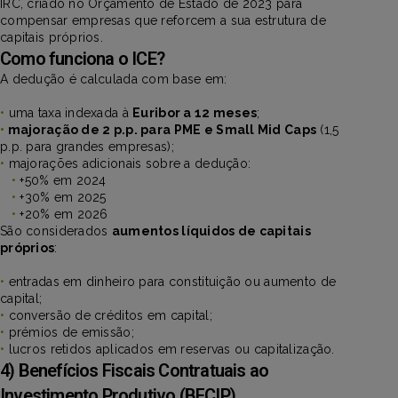
IRC, criado no Orçamento de Estado de 2023 para
compensar empresas que reforcem a sua estrutura de
capitais próprios.
Como funciona o ICE?
A dedução é calculada com base em:
•
uma taxa indexada à
Euribor a 12 meses
;
•
majoração de 2 p.p. para PME e Small Mid Caps
(1,5
p.p. para grandes empresas);
•
majorações adicionais sobre a dedução:
•
+50% em 2024
•
+30% em 2025
•
+20% em 2026
São considerados
aumentos líquidos de capitais
próprios
:
•
entradas em dinheiro para constituição ou aumento de
capital;
•
conversão de créditos em capital;
•
prémios de emissão;
•
lucros retidos aplicados em reservas ou capitalização.
4) Benefícios Fiscais Contratuais ao
Investimento Produtivo (BFCIP)