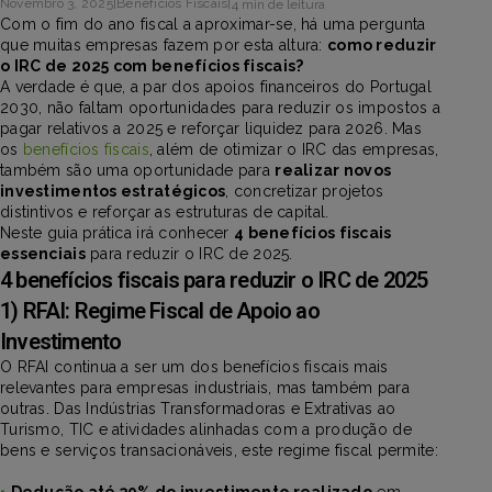
Novembro 3, 2025
|
Benefícios Fiscais
|
4 min de leitura
Com o fim do ano fiscal a aproximar-se, há uma pergunta
que muitas empresas fazem por esta altura:
como reduzir
o IRC de 2025 com benefícios fiscais?
A verdade é que, a par dos apoios financeiros do Portugal
2030, não faltam oportunidades para reduzir os impostos a
pagar relativos a 2025 e reforçar liquidez para 2026. Mas
os
benefícios fiscais
, além de otimizar o IRC das empresas,
também são uma oportunidade para
realizar novos
investimentos estratégicos
, concretizar projetos
distintivos e reforçar as estruturas de capital.
Neste guia prática irá conhecer
4 benefícios fiscais
essenciais
para reduzir o IRC de 2025.
4 benefícios fiscais para reduzir o IRC de 2025
1) RFAI: Regime Fiscal de Apoio ao
Investimento
O RFAI continua a ser um dos benefícios fiscais mais
relevantes para empresas industriais, mas também para
outras. Das Indústrias Transformadoras e Extrativas ao
Turismo, TIC e atividades alinhadas com a produção de
bens e serviços transacionáveis, este regime fiscal permite:
•
Dedução até 30% do investimento realizado
em